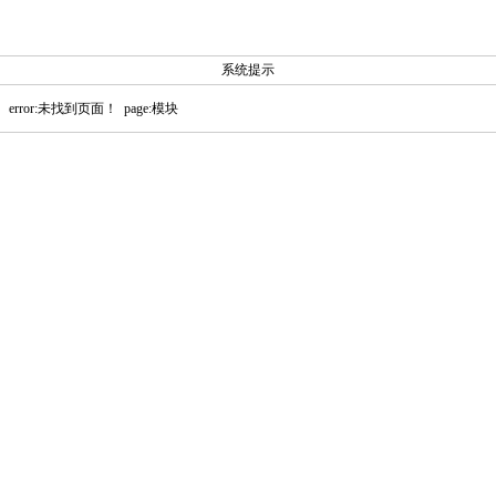
系统提示
error:未找到页面！ page:模块