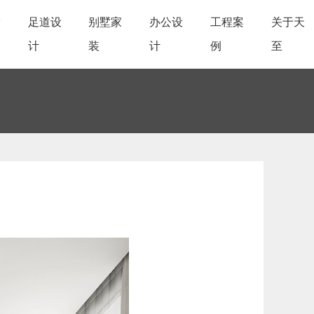
设
足道设
别墅家
办公设
工程案
关于天
计
装
计
例
至