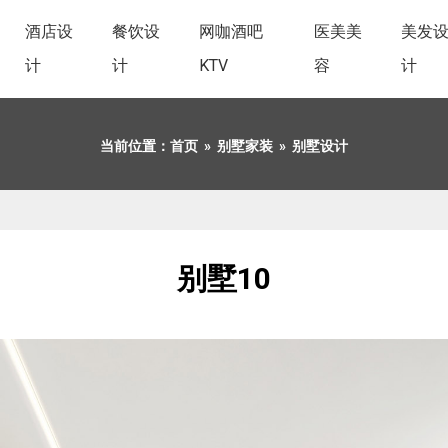
酒店设
餐饮设
网咖酒吧
医美美
美发
计
计
KTV
容
计
当前位置：
首页
»
别墅家装
»
别墅设计
别墅10